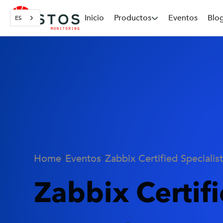
Inicio
Productos
Eventos
Blo
ES
Home
Eventos
Zabbix Certified Specialis
Zabbix Certif