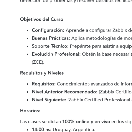
detección de problemas y resolver desafíos técnico
Objetivos del Curso
Configuración:
Aprende a configurar Zabbix de
Buenas Prácticas:
Aplica metodologías de moni
Soporte Técnico:
Prepárate para asistir a equip
Evolución Profesional:
Obtén la base necesaria 
(ZCE).
Requisitos y Niveles
Requisitos:
Conocimientos avanzados de inform
Nivel Anterior Recomendado:
[Zabbix Certifie
Nivel Siguiente:
[Zabbix Certified Professional 
Horarios:
100% online y en vivo
Las clases se dictan
en los sig
14:00 hs:
Uruguay, Argentina.