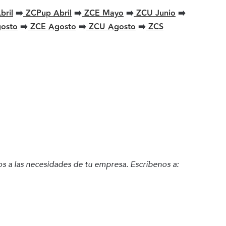
bril
➡️
ZCPup Abril
➡️
ZCE Mayo
➡️
ZCU Junio
➡️
osto
➡️
ZCE Agosto
➡️
ZCU Agosto
➡️
ZCS
 a las necesidades de tu empresa. Escríbenos a: