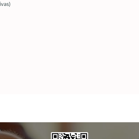
ivas)