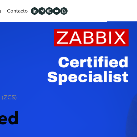
g
Contacto
t (ZCS)
ied