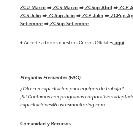
ZCU Marzo
➡️
ZCS Marzo
➡️
ZCSup Abril
➡️
ZCP A
ZCS Julio
➡️
ZCSup Julio
➡️
ZCP Julio
➡️
ZCPup Ag
Setiembre
➡️
ZCSup Setiembre
aquí
♦ Accede a todos nuestros Cursos Oficiales
Preguntas Frecuentes (FAQ)
¿Ofrecen capacitación para equipos de trabajo?
¡Sí! Contamos con programas corporativos adaptados
capacitaciones@custosmonitoring.com.
Comunidad y Recursos